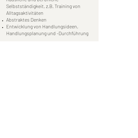
Selbstständigkeit, z.B. Training von
Alltagsaktivitäten
Abstraktes Denken
Entwicklung von Handlungsideen,
Handlungsplanung und -Durchführung
Nach ausführlicher Diagnostik
hinsichtlich vorhandener und
beeinträchtigter Fähigkeiten erstellen
wir einen individuellen Therapieplan mit
dem Patienten.
Entsprechend des Befundes, der Ziele
und der Motivation des Patienten kann
Hirnleistungstraining angeboten werden
über:
Haushaltstraining / ADL
Handwerk
Kognitive Spiele