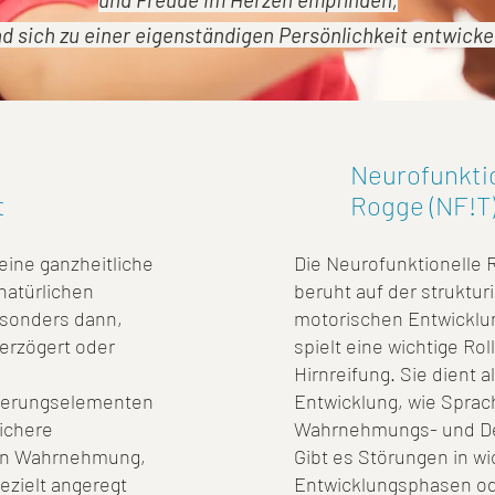
d sich zu einer eigenständigen Persönlichkeit entwicke
Neurofunkti
t
Rogge (NF!T
eine ganzheitliche
Die Neurofunktionelle 
 natürlichen
beruht auf der struktu
esonders dann,
motorischen Entwicklu
erzögert oder
spielt eine wichtige Rol
Hirnreifung. Sie dient a
agerungselementen
Entwicklung, wie Sprac
sichere
Wahrnehmungs- und D
en Wahrnehmung,
Gibt es Störungen in w
zielt angeregt
Entwicklungsphasen od