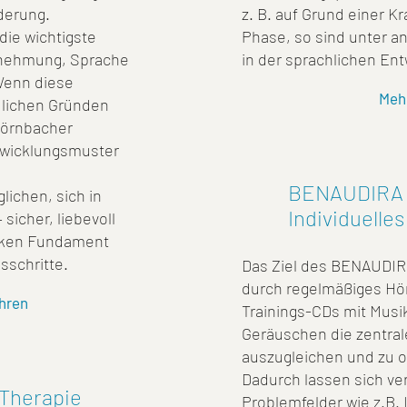
derung.
z. B. auf Grund einer K
die wichtigste
Phase, so sind unter a
rnehmung, Sprache
in der sprachlichen Ent
Wenn diese
Meh
dlichen Gründen
 Pörnbacher
twicklungsmuster
BENAUDIRA
lichen, sich in
Individuelle
sicher, liebevoll
arken Fundament
sschritte.
Das Ziel des BENAUDIRA
durch regelmäßiges Höre
hren
Trainings-CDs mit Musi
Geräuschen die zentral
auszugleichen und zu o
Dadurch lassen sich v
 Therapie
Problemfelder wie z.B. 