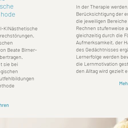
ische
In der Therapie werden
thode
Berücksichtigung der e
die jeweiligen Bereich
Rechnen stufenweise a
il-KINästhetische
gleichzeitig durch die 
prechstörungen.
Aufmerksamkeit, der H
ischen
des Gedächtnisses ergä
n Beate Birner-
Lernerfolge werden bewu
bertragen.
die Lernmotivation gest
 sie bei
den Alltag wird gezielt 
ogischen
utfehlbildungen
Meh
Methode
hren