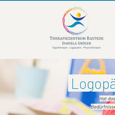
Logopäd
Hat das
Bedürfnisse