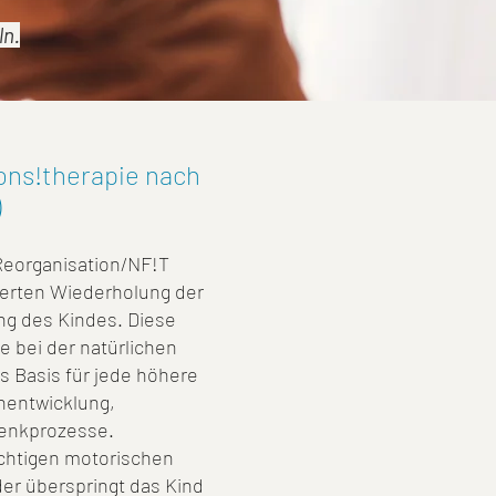
ln.
ons!therapie nach
)
Reorganisation/NF!T
rierten Wiederholung der
ng des Kindes. Diese
le bei der natürlichen
ls Basis für jede höhere
hentwicklung,
enkprozesse.
ichtigen motorischen
er überspringt das Kind