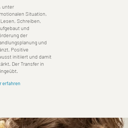
, unter
motionalen Situation,
e Lesen, Schreiben,
ufgebaut und
Förderung der
andlungsplanung und
nzt. Positive
sst initiiert und damit
ärkt. Der Transfer in
eingeübt.
r erfahren