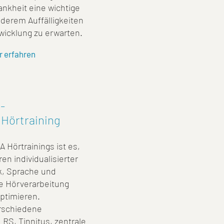
rankheit eine wichtige
nderem Auffälligkeiten
wicklung zu erwarten.
r erfahren
 -
s Hörtraining
 Hörtrainings ist es,
n individualisierter
k, Sprache und
e Hörverarbeitung
ptimieren.
erschiedene
LRS, Tinnitus, zentrale