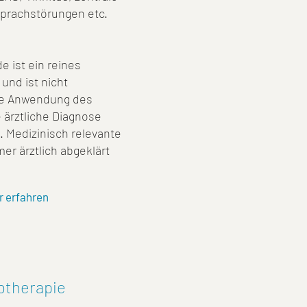
Sprachstörungen etc.
 ist ein reines
nd ist nicht
Die Anwendung des
 ärztliche Diagnose
. Medizinisch relevante
 ärztlich abgeklärt
r erfahren
btherapie