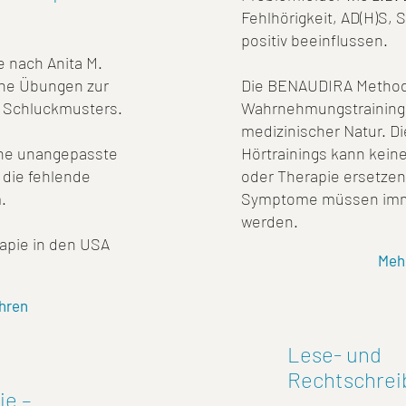
Fehlhörigkeit, AD(H)S, 
positiv beeinflussen.
e nach Anita M.
dene Übungen zur
Die BENAUDIRA Methode
n Schluckmusters.
Wahrnehmungstraining u
medizinischer Natur. 
ine unangepasste
Hörtrainings kann keine
die fehlende
oder Therapie ersetzen
m.
Symptome müssen immer
werden.
rapie in den USA
Meh
hren
Lese- und
Rechtschrei
ie –