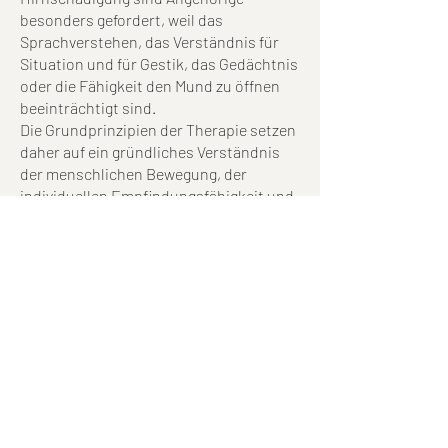
besonders gefordert, weil das
Sprachverstehen, das Verständnis für
Situation und für Gestik, das Gedächtnis
oder die Fähigkeit den Mund zu öffnen
beeinträchtigt sind.
Die Grundprinzipien der Therapie setzen
daher auf ein gründliches Verständnis
der menschlichen Bewegung, der
individuellen Empfindungsfähigkeit und
des persönlichen Lernens – genauso wie
der Wege, auf denen diese Prozesse
gestört oder verzerrt werden können.
Dies umfasst eine sorgfältige Analyse
der Beeinträchtigungen sowie eine
geschickte Anwendung der
therapeutischen Leitlinien – auch ohne
eine lautsprachliche Verständigung. Im
Mittelpunkt von F.O.T.T. steht daher das
Lernen durch Fühlen anstatt rein
formaler Übungen, also eine